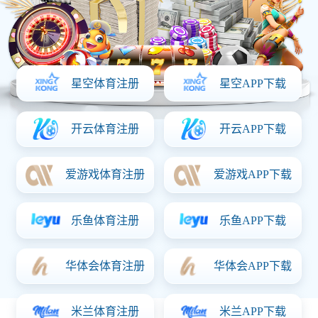
赛数据从这里开始
覆盖实时赛事、专业数据、高清视频，
爱游戏体
育下载APP
与网页版为您提供便捷的体育服务。
APP下载
网页版入口
首页
/
体育热讯
/ 正文
2026-05-23 00:08
106 次阅读
王艺迪遭裁判警告后心态崩溃连丢11分，