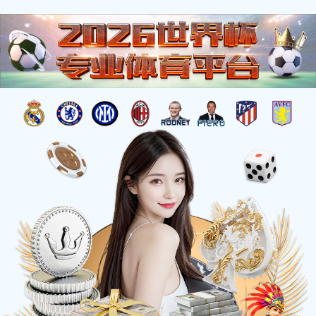
注册入口
爱游戏体育下载
—— 比