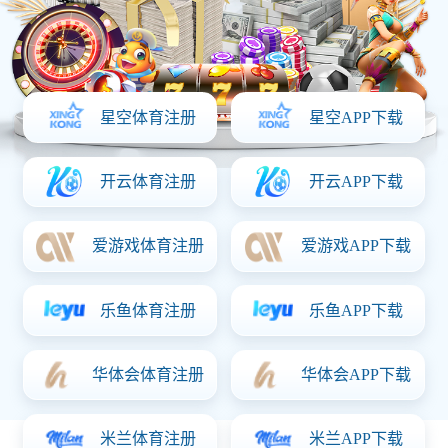
赛数据从这里开始
覆盖实时赛事、专业数据、高清视频，
爱游戏体
育下载APP
与网页版为您提供便捷的体育服务。
APP下载
网页版入口
首页
/
体育热讯
/ 正文
2026-06-04 13:51
98 次阅读
马刺半场领先尼克斯7分：尚帕尼15+5三分