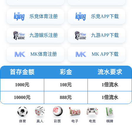
文班9+3帽布伦森11分
北京时间3月30日，NBA常规赛迎来一场焦点对决，
圣安东尼奥马刺客场挑战纽约尼克斯。半场战罢，马
刺以63比56领先尼克斯7分，展现出强劲的攻防势
头。本场比赛，马刺锋线球员尚帕尼手感火热，三分
线外有如神助，而新星文班亚马则在内线筑起禁飞
区，联手帮助球队在上半场压制了主场作战的尼克
斯。反观尼克斯，核心后卫布伦森虽然得分上双，但
球队整体进攻效率略显低迷，半场落后7分也为下半
场的逆转埋下了悬念。
尚帕尼化身外线尖刀，文班亚马统治